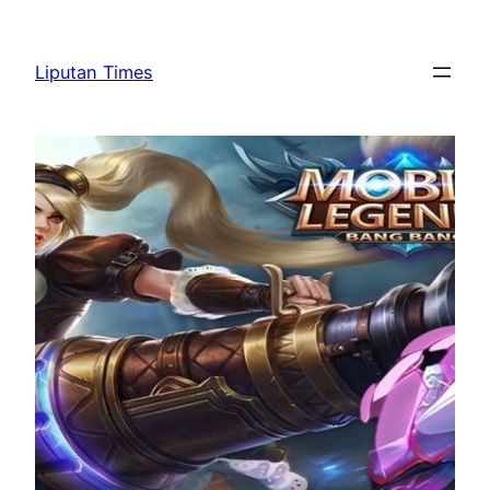
Skip
to
Liputan Times
content