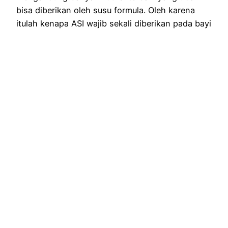
bisa diberikan oleh susu formula. Oleh karena
itulah kenapa ASI wajib sekali diberikan pada bayi
usia 0-6 bulan dan diteruskan hingga usia 2
tahun. Pemberian ASI ini sebagai sumber gizi
selain yang didapatkan bayi…
24 April 2025