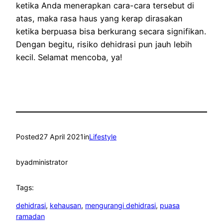
ketika Anda menerapkan cara-cara tersebut di
atas, maka rasa haus yang kerap dirasakan
ketika berpuasa bisa berkurang secara signifikan.
Dengan begitu, risiko dehidrasi pun jauh lebih
kecil. Selamat mencoba, ya!
Posted
27 April 2021
in
Lifestyle
by
administrator
Tags:
dehidrasi
, 
kehausan
, 
mengurangi dehidrasi
, 
puasa
ramadan