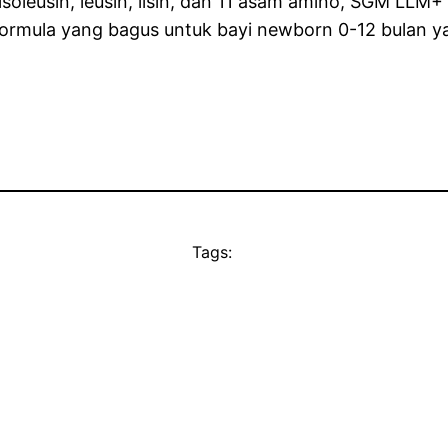
oleusin, leusin, lisin, dan 11 asam amino, SGM LLM+ 
u formula yang bagus untuk bayi newborn 0-12 bulan y
Tags: