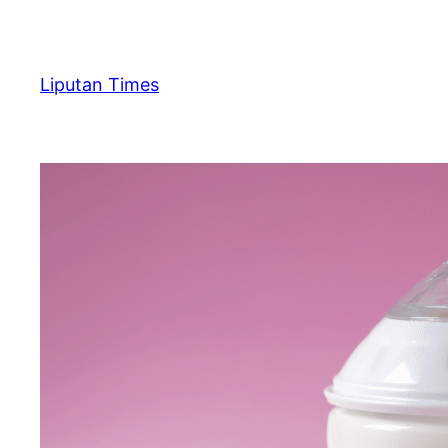
Skip
to
content
Liputan Times