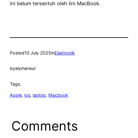
ini belum tersentuh oleh lini MacBook.
Posted
10 July 2025
in
Elektronik
by
alymansur
Tags:
Apple
, 
ios
, 
laptop
, 
Macbook
Comments