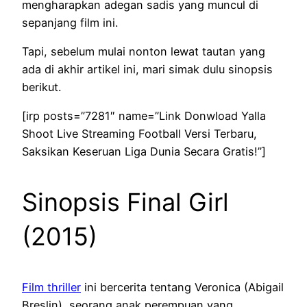
mengharapkan adegan sadis yang muncul di
sepanjang film ini.
Tapi, sebelum mulai nonton lewat tautan yang
ada di akhir artikel ini, mari simak dulu sinopsis
berikut.
[irp posts=”7281″ name=”Link Donwload Yalla
Shoot Live Streaming Football Versi Terbaru,
Saksikan Keseruan Liga Dunia Secara Gratis!”]
Sinopsis Final Girl
(2015)
Film thriller
ini bercerita tentang Veronica (Abigail
Breslin), seorang anak perempuan yang