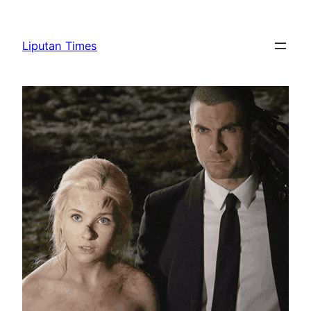
Skip
to
Liputan Times
content