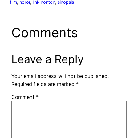
film
, 
horor
, 
link nonton
, 
sinopsis
Comments
Leave a Reply
Your email address will not be published.
Required fields are marked
*
Comment
*