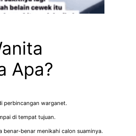
anita
a Apa?
di perbincangan warganet.
pai di tempat tujuan.
ia benar-benar menikahi calon suaminya.