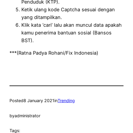
Penduduk (KTP).
Ketik ulang kode Captcha sesuai dengan
yang ditampilkan.
Klik kata ‘cari’ lalu akan muncul data apakah
kamu penerima bantuan sosial (Bansos
BST).
***(Ratna Padya Rohani/Fix Indonesia)
Posted
8 January 2021
in
Trending
by
administrator
Tags: