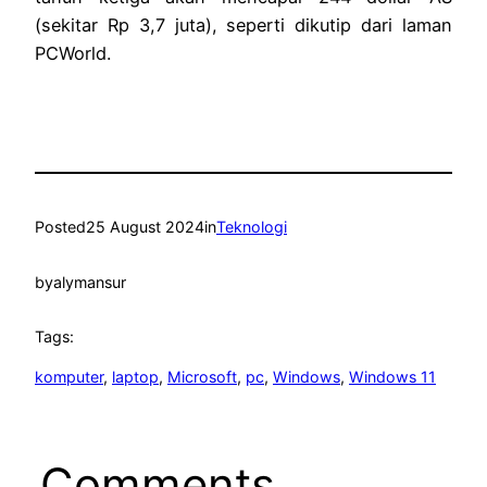
(sekitar Rp 3,7 juta), seperti dikutip dari laman
PCWorld.
Posted
25 August 2024
in
Teknologi
by
alymansur
Tags:
komputer
, 
laptop
, 
Microsoft
, 
pc
, 
Windows
, 
Windows 11
Comments