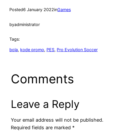
Posted
6 January 2022
in
Games
by
administrator
Tags:
bola
, 
kode promo
, 
PES
, 
Pro Evolution Soccer
Comments
Leave a Reply
Your email address will not be published.
Required fields are marked
*