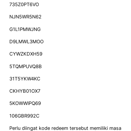
735Z0PT6VO
NJN5WR5N62
G1L1PMWJNG
D9LMWL3MOO
CYWZKDXH59
5TQMPUVQ8B
31T5YKW4KC
CKHYB01OX7
5KOWWIPQ69
106GBR992C
Perlu diingat kode redeem tersebut memiliki masa