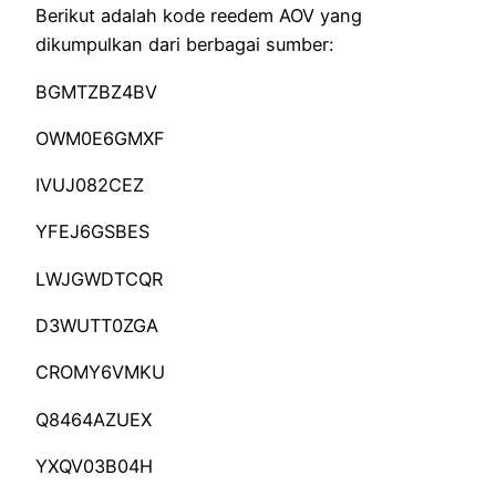
Berikut adalah kode reedem AOV yang
dikumpulkan dari berbagai sumber:
BGMTZBZ4BV
OWM0E6GMXF
IVUJ082CEZ
YFEJ6GSBES
LWJGWDTCQR
D3WUTT0ZGA
CROMY6VMKU
Q8464AZUEX
YXQV03B04H