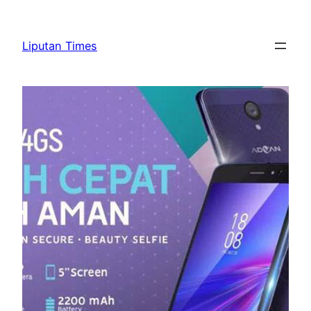
Skip
to
Liputan Times
content