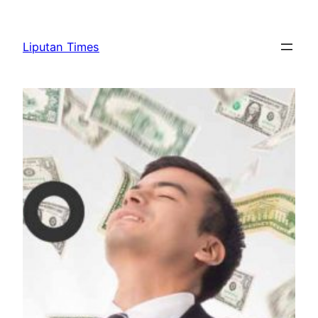
Skip
to
Liputan Times
content