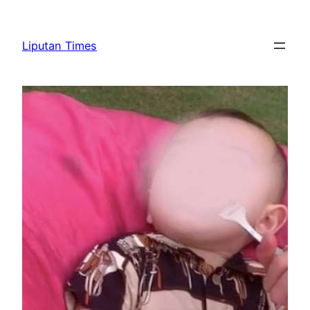
Skip
to
Liputan Times
content