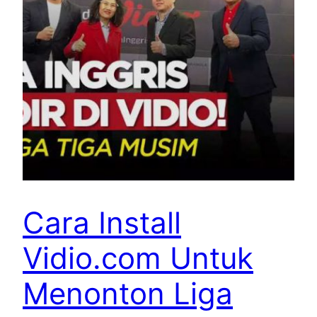
Cara Install
Vidio.com Untuk
Menonton Liga