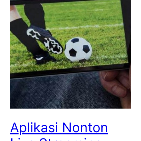
Aplikasi Nonton