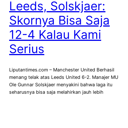
Leeds, Solskjaer:
Skornya Bisa Saja
12-4 Kalau Kami
Serius
Liputantimes.com – Manchester United Berhasil
menang telak atas Leeds United 6-2. Manajer MU
Ole Gunnar Solskjaer menyakini bahwa laga itu
seharusnya bisa saja melahirkan jauh lebih
banyak gol untuk United. Bertanding di Kandang
sendiri Old Trafford, Minggu (20/12/2020), MU
tancap gas dengan mengungguli Leeds empat
gol dalam waktu 37 menit. Scott McTominay (2),