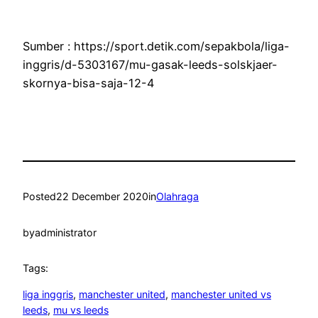
Sumber : https://sport.detik.com/sepakbola/liga-
inggris/d-5303167/mu-gasak-leeds-solskjaer-
skornya-bisa-saja-12-4
Posted
22 December 2020
in
Olahraga
by
administrator
Tags:
liga inggris
, 
manchester united
, 
manchester united vs
leeds
, 
mu vs leeds