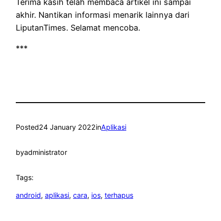
Terima kasih telah membaca artikel ini sampai
akhir. Nantikan informasi menarik lainnya dari
LiputanTimes. Selamat mencoba.
***
Posted
24 January 2022
in
Aplikasi
by
administrator
Tags:
android
, 
aplikasi
, 
cara
, 
ios
, 
terhapus