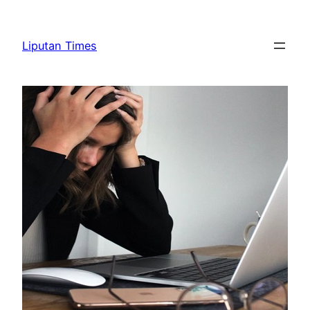
Skip
to
Liputan Times
content