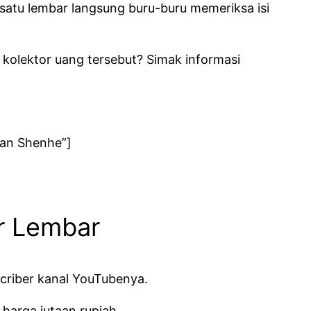
satu lembar langsung buru-buru memeriksa isi
g kolektor uang tersebut? Simak informasi
kan Shenhe”]
er Lembar
criber kanal YouTubenya.
harga jutaan rupiah.