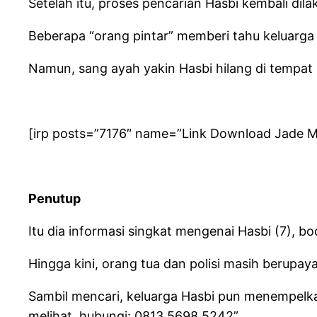
Setelah itu, proses pencarian Hasbi kembali dil
Beberapa “orang pintar” memberi tahu keluarga
Namun, sang ayah yakin Hasbi hilang di tempat 
[irp posts=”7176″ name=”Link Download Jade M
Penutup
Itu dia informasi singkat mengenai Hasbi (7), b
Hingga kini, orang tua dan polisi masih berupa
Sambil mencari, keluarga Hasbi pun menempelka
melihat, hubungi: 0813 5698 5242”