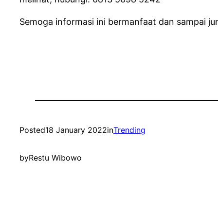
Semoga informasi ini bermanfaat dan sampai jump
Posted
18 January 2022
in
Trending
by
Restu Wibowo