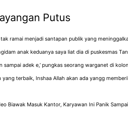
Layangan Putus
sntak ramai menjadi santapan publik yang meninggal
ktu ngidam anak keduanya saya liat dia di puskesmas T
an sampai adek e,’ pungkas seorang warganet di kol
yang terbaik, Inshaa Allah akan ada yangg memberik
Video Biawak Masuk Kantor, Karyawan Ini Panik Samp