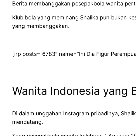
Berita membanggakan pesepakbola wanita pertam
Klub bola yang meminang Shalika pun bukan kese
yang membanggakan.
[irp posts=”6783″ name=”Ini Dia Figur Peremp
Wanita Indonesia yang B
Di dalam unggahan Instagram pribadinya, Shal
mendatang.
Sang pesepakbola wanita kelahiran 1 Agustus 200