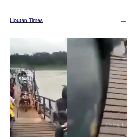
Skip
to
Liputan Times
content