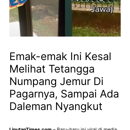
Emak-emak Ini Kesal
Melihat Tetangga
Numpang Jemur Di
Pagarnya, Sampai Ada
Daleman Nyangkut
LiputanTimes.com
– Baru-baru ini viral di media