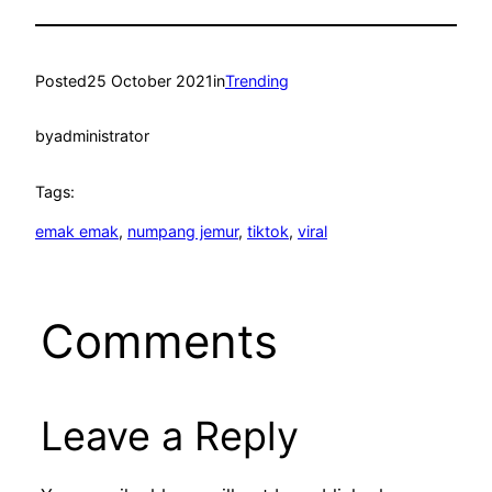
Posted
25 October 2021
in
Trending
by
administrator
Tags:
emak emak
, 
numpang jemur
, 
tiktok
, 
viral
Comments
Leave a Reply