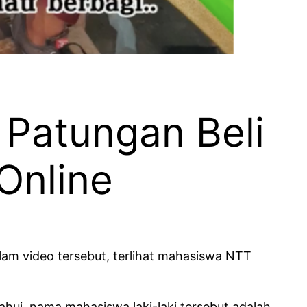
Patungan Beli
Online
lam video tersebut, terlihat mahasiswa NTT
hui, nama mahasiswa laki-laki tersebut adalah