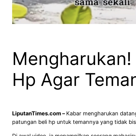
Mengharukan! 
Hp Agar Teman
LiputanTimes.com –
Kabar mengharukan datang 
patungan beli hp untuk temannya yang tidak bisa
Di awal video, ia menampilkan seorang mahasisw