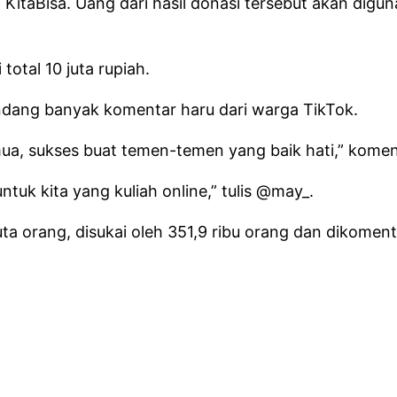
 KitaBisa. Uang dari hasil donasi tersebut akan digun
 total 10 juta rupiah.
dang banyak komentar haru dari warga TikTok.
semua, sukses buat temen-temen yang baik hati,” kom
tuk kita yang kuliah online,” tulis @may_.
juta orang, disukai oleh 351,9 ribu orang dan dikomenta