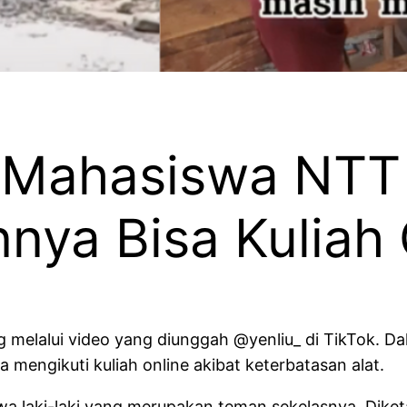
Mahasiswa NTT 
nya Bisa Kuliah 
melalui video yang diunggah @yenliu_ di TikTok. Da
 mengikuti kuliah online akibat keterbatasan alat.
a laki-laki yang merupakan teman sekelasnya. Diketa