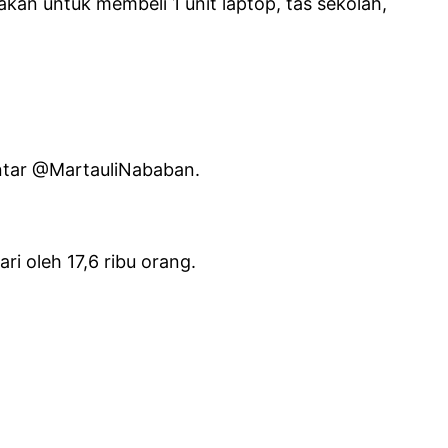
akan untuk membeli 1 unit laptop, tas sekolah,
entar @MartauliNababan.
ri oleh 17,6 ribu orang.