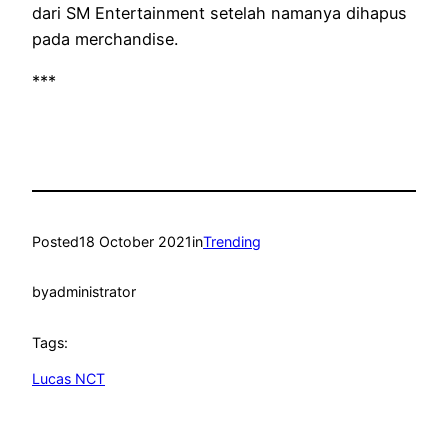
dari SM Entertainment setelah namanya dihapus
pada merchandise.
***
Posted
18 October 2021
in
Trending
by
administrator
Tags:
Lucas NCT