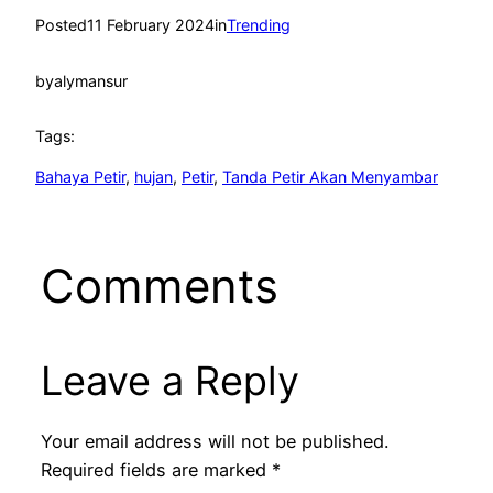
Posted
11 February 2024
in
Trending
by
alymansur
Tags:
Bahaya Petir
, 
hujan
, 
Petir
, 
Tanda Petir Akan Menyambar
Comments
Leave a Reply
Your email address will not be published.
Required fields are marked
*