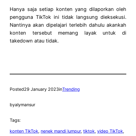
Hanya saja setiap konten yang dilaporkan oleh
pengguna TikTok ini tidak langsung dieksekusi.
Nantinya akan dipelajari terlebih dahulu akankah
konten tersebut memang layak untuk di
takedown atau tidak.
Posted
29 January 2023
in
Trending
by
alymansur
Tags:
konten TikTok
, 
nenek mandi lumpur
, 
tiktok
, 
video TikTok
, 