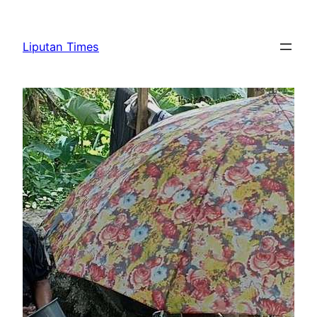
Skip
to
Liputan Times
content