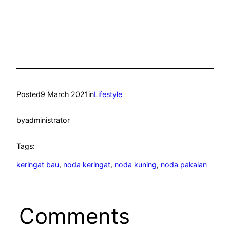
Posted
9 March 2021
in
Lifestyle
by
administrator
Tags:
keringat bau
, 
noda keringat
, 
noda kuning
, 
noda pakaian
Comments