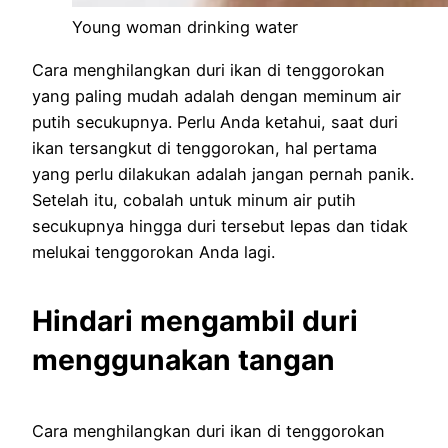
Young woman drinking water
Cara menghilangkan duri ikan di tenggorokan
yang paling mudah adalah dengan meminum air
putih secukupnya. Perlu Anda ketahui, saat duri
ikan tersangkut di tenggorokan, hal pertama
yang perlu dilakukan adalah jangan pernah panik.
Setelah itu, cobalah untuk minum air putih
secukupnya hingga duri tersebut lepas dan tidak
melukai tenggorokan Anda lagi.
Hindari mengambil duri
menggunakan tangan
Cara menghilangkan duri ikan di tenggorokan