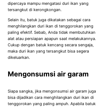
dipercaya mampu mengatasi duri ikan yang
tersangkut di kerongkongan.
Selain itu, batuk juga dikatakan sebagai cara
menghilangkan duri ikan di tenggorokan yang
paling efektif. Sebab, Anda tidak membutuhkan
alat atau persiapan apapun saat melakukannya.
Cukup dengan batuk kencang secara sengaja,
maka duri ikan yang tersangkut bisa segera
dikeluarkan.
Mengonsumsi air garam
Siapa sangka, jika mengonsumsi air garam juga
bisa dijadikan cara menghilangkan duri ikan di
tenggorokan yang paling ampuh. Apabila batuk