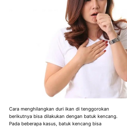
Cara menghilangkan duri ikan di tenggorokan
berikutnya bisa dilakukan dengan batuk kencang.
Pada beberapa kasus, batuk kencang bisa