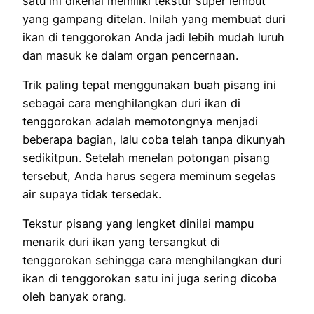
satu ini dikenal memiliki tekstur super lembut
yang gampang ditelan. Inilah yang membuat duri
ikan di tenggorokan Anda jadi lebih mudah luruh
dan masuk ke dalam organ pencernaan.
Trik paling tepat menggunakan buah pisang ini
sebagai cara menghilangkan duri ikan di
tenggorokan adalah memotongnya menjadi
beberapa bagian, lalu coba telah tanpa dikunyah
sedikitpun. Setelah menelan potongan pisang
tersebut, Anda harus segera meminum segelas
air supaya tidak tersedak.
Tekstur pisang yang lengket dinilai mampu
menarik duri ikan yang tersangkut di
tenggorokan sehingga cara menghilangkan duri
ikan di tenggorokan satu ini juga sering dicoba
oleh banyak orang.