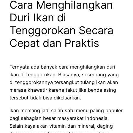
Cara Menghilangkan
Duri Ikan di
Tenggorokan Secara
Cepat dan Praktis
Ternyata ada banyak cara menghilangkan duri
ikan di tenggorokan. Biasanya, seseorang yang
di tenggorokannya tersangkut tulang ikan akan
merasa khawatir karena takut jika benda asing
tersebut tidak bisa dikeluarkan.
Ikan memang jadi salah satu menu paling populer
bagi sebagian besar masyarakat Indonesia.
Selain kaya akan vitamin dan mineral, daging