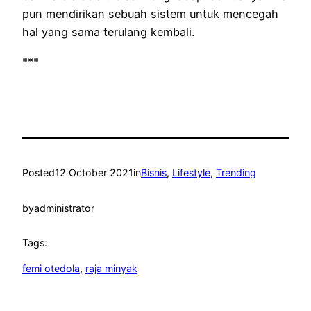
pun mendirikan sebuah sistem untuk mencegah
hal yang sama terulang kembali.
***
Posted
12 October 2021
in
Bisnis
, 
Lifestyle
, 
Trending
by
administrator
Tags:
femi otedola
, 
raja minyak