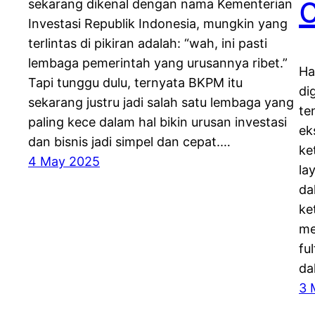
sekarang dikenal dengan nama Kementerian
Investasi Republik Indonesia, mungkin yang
terlintas di pikiran adalah: “wah, ini pasti
lembaga pemerintah yang urusannya ribet.”
Ha
Tapi tunggu dulu, ternyata BKPM itu
di
sekarang justru jadi salah satu lembaga yang
te
paling kece dalam hal bikin urusan investasi
ek
dan bisnis jadi simpel dan cepat.…
ke
4 May 2025
la
da
ke
me
fu
da
3 