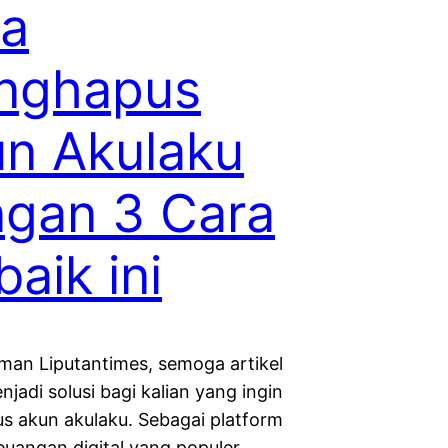
ra
nghapus
n Akulaku
gan 3 Cara
baik ini
an Liputantimes, semoga artikel
enjadi solusi bagi kalian yang ingin
 akun akulaku. Sebagai platform
euangan digital yang populer,