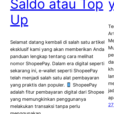
Saldo atau Top
Up
Te
Ar
Me
Selamat datang kembali di salah satu artikel
Mu
eksklusif kami yang akan memberikan Anda
pe
panduan lengkap tentang cara melihat
da
nomor ShopeePay. Dalam era digital seperti
kh
sekarang ini, e-wallet seperti ShopeePay
la
telah menjadi salah satu alat pembayaran
me
yang praktis dan populer.
ShopeePay
ja
adalah fitur pembayaran digital dari Shopee
ap
yang memungkinkan penggunanya
27
melakukan transaksi tanpa perlu
menggunakan…