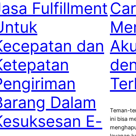
Jasa Fulfillment
Ca
Untuk
Me
Kecepatan dan
Aku
Ketepatan
den
Pengiriman
Ter
Barang Dalam
Teman-tem
Kesuksesan E-
ini bisa m
menghapus
layanan k