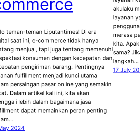
commerce
akulaku m
layanan 
penggunan
lo teman-teman Liputantimes! Di era
merasa pe
gital saat ini, e-commerce tidak hanya
kita. Apak
ntang menjual, tapi juga tentang memenuhi
sama? Jika
spektasi konsumen dengan kecepatan dan
langkah…
tepatan pengiriman barang. Pentingnya
17 July 2
yanan fulfillment menjadi kunci utama
lam persaingan pasar online yang semakin
tat. Dalam artikel kali ini, kita akan
nggali lebih dalam bagaimana jasa
lfillment dapat memainkan peran penting
lam…
May 2024