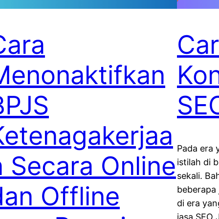
Cara
Car
Menonaktifkan
Kon
BPJS
SEO
Ketenagakerjaa
Pada era 
n Secara Online
istilah di
sekali. Ba
dan Offline
beberapa 
di era yan
jasa SEO 