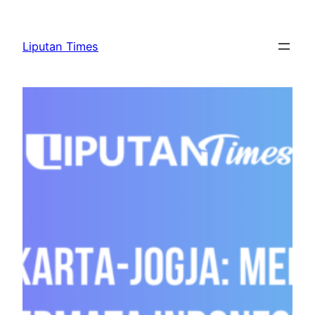
Skip
to
Liputan Times
content