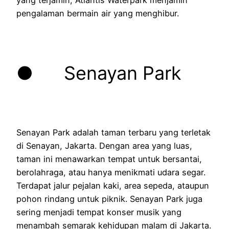
yang terjamin, Atlantis Waterpark menjamin
pengalaman bermain air yang menghibur.
● Senayan Park
Senayan Park adalah taman terbaru yang terletak
di Senayan, Jakarta. Dengan area yang luas,
taman ini menawarkan tempat untuk bersantai,
berolahraga, atau hanya menikmati udara segar.
Terdapat jalur pejalan kaki, area sepeda, ataupun
pohon rindang untuk piknik. Senayan Park juga
sering menjadi tempat konser musik yang
menambah semarak kehidupan malam di Jakarta.