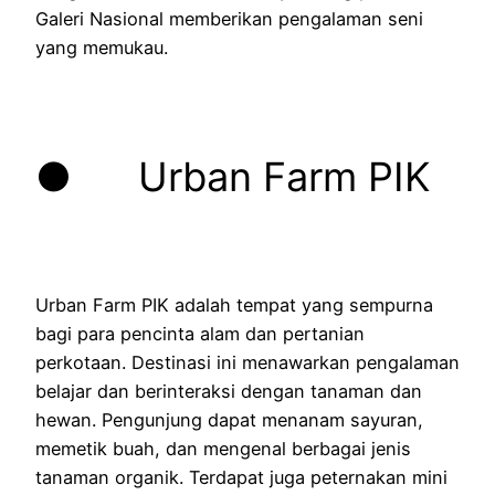
Galeri Nasional memberikan pengalaman seni
yang memukau.
● Urban Farm PIK
Urban Farm PIK adalah tempat yang sempurna
bagi para pencinta alam dan pertanian
perkotaan. Destinasi ini menawarkan pengalaman
belajar dan berinteraksi dengan tanaman dan
hewan. Pengunjung dapat menanam sayuran,
memetik buah, dan mengenal berbagai jenis
tanaman organik. Terdapat juga peternakan mini