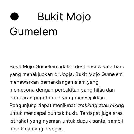
● Bukit Mojo
Gumelem
Bukit Mojo Gumelem adalah destinasi wisata baru
yang menakjubkan di Jogja. Bukit Mojo Gumelem
menawarkan pemandangan alam yang
memesona dengan perbukitan yang hijau dan
hamparan pepohonan yang menyejukkan.
Pengunjung dapat menikmati
trekking
atau
hiking
untuk mencapai puncak bukit. Terdapat juga area
istirahat yang nyaman untuk duduk santai sambil
menikmati angin segar.