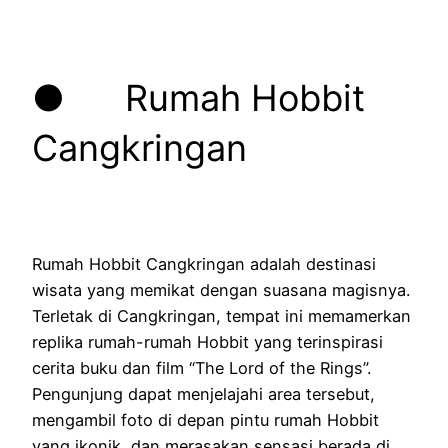
● Rumah Hobbit
Cangkringan
Rumah Hobbit Cangkringan adalah destinasi
wisata yang memikat dengan suasana magisnya.
Terletak di Cangkringan, tempat ini memamerkan
replika rumah-rumah Hobbit yang terinspirasi
cerita buku dan film “The Lord of the Rings”.
Pengunjung dapat menjelajahi area tersebut,
mengambil foto di depan pintu rumah Hobbit
yang ikonik, dan merasakan sensasi berada di