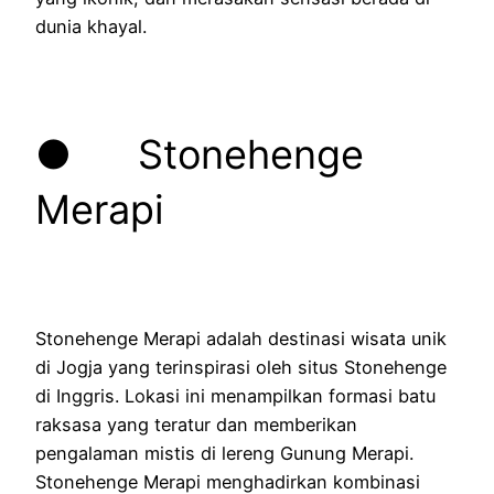
dunia khayal.
● Stonehenge
Merapi
Stonehenge Merapi adalah destinasi wisata unik
di Jogja yang terinspirasi oleh situs Stonehenge
di Inggris. Lokasi ini menampilkan formasi batu
raksasa yang teratur dan memberikan
pengalaman mistis di lereng Gunung Merapi.
Stonehenge Merapi menghadirkan kombinasi