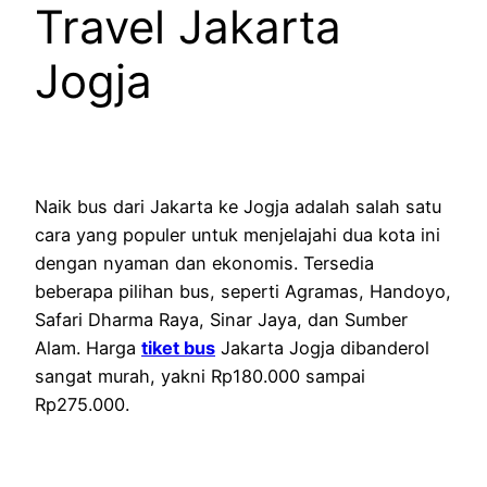
Travel Jakarta
Jogja
Naik bus dari Jakarta ke Jogja adalah salah satu
cara yang populer untuk menjelajahi dua kota ini
dengan nyaman dan ekonomis. Tersedia
beberapa pilihan bus, seperti Agramas, Handoyo,
Safari Dharma Raya, Sinar Jaya, dan Sumber
Alam. Harga
tiket bus
Jakarta Jogja dibanderol
sangat murah, yakni Rp180.000 sampai
Rp275.000.