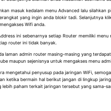
ahkan masuk kedalam menu Advanced lalu silahkan pili
rangkat yang ingin anda blokir tadi. Selanjutnya k
 mengakses Wifi anda.
Address ini sebenarnya setiap Router memiliki men
ap router ini tidak banyak.
a laman admin router masing-masing yang terdapat fi
outube maupun sejenisnya untuk mengakses menu admin
 cara mengetahui penyusup pada jaringan WiFi, semog
etika bermain hal berikut jangan di lingkup jaringa
g lebih paham terkait jaringan tersebut yang sama-