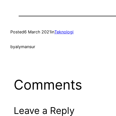
Posted
6 March 2021
in
Teknologi
by
alymansur
Comments
Leave a Reply