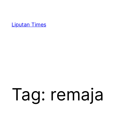
Skip
to
content
Liputan Times
Tag:
remaja