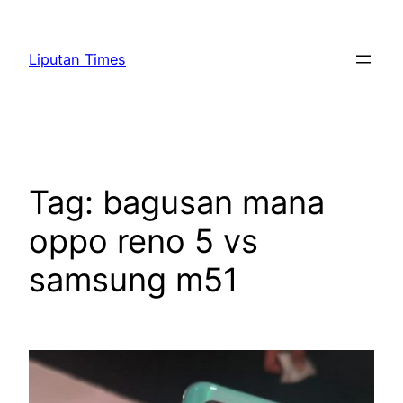
Skip
to
Liputan Times
content
Tag:
bagusan mana
oppo reno 5 vs
samsung m51