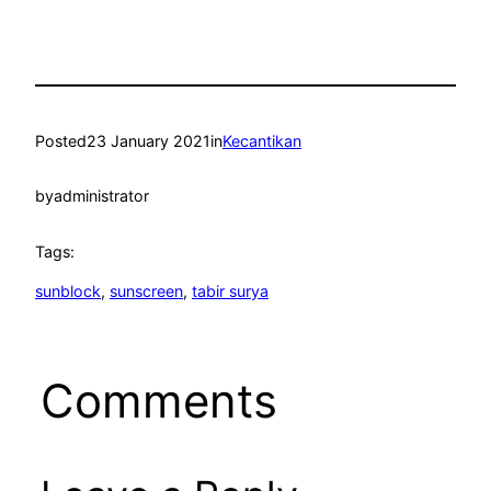
Posted
23 January 2021
in
Kecantikan
by
administrator
Tags:
sunblock
, 
sunscreen
, 
tabir surya
Comments