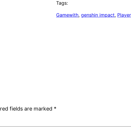
Tags:
Gamewith
, 
genshin impact
, 
Playe
red fields are marked
*