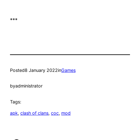
***
Posted
8 January 2022
in
Games
by
administrator
Tags:
apk
, 
clash of clans
, 
coc
, 
mod