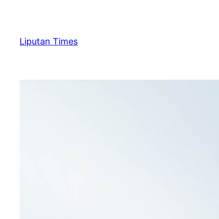
Skip
to
content
Liputan Times