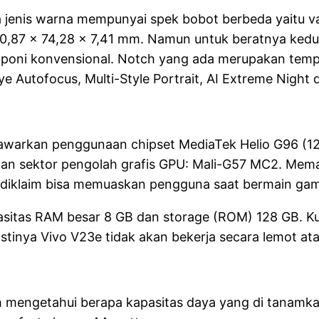
a jenis warna mempunyai spek bobot berbeda yaitu 
0,87 x 74,28 x 7,41 mm. Namun untuk beratnya kedu
as poni konvensional. Notch yang ada merupakan te
Eye Autofocus, Multi-Style Portrait, AI Extreme Night
tawarkan penggunaan chipset MediaTek Helio G96 (1
n sektor pengolah grafis GPU: Mali-G57 MC2. Memang
 diklaim bisa memuaskan pengguna saat bermain ga
sitas RAM besar 8 GB dan storage (ROM) 128 GB. Kur
stinya Vivo V23e tidak akan bekerja secara lemot at
lah mengetahui berapa kapasitas daya yang di tanamk