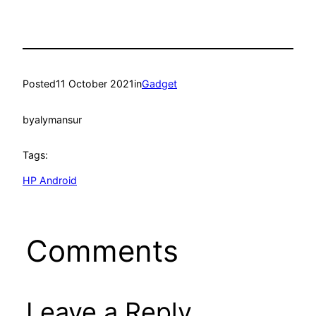
Posted
11 October 2021
in
Gadget
by
alymansur
Tags:
HP Android
Comments
Leave a Reply