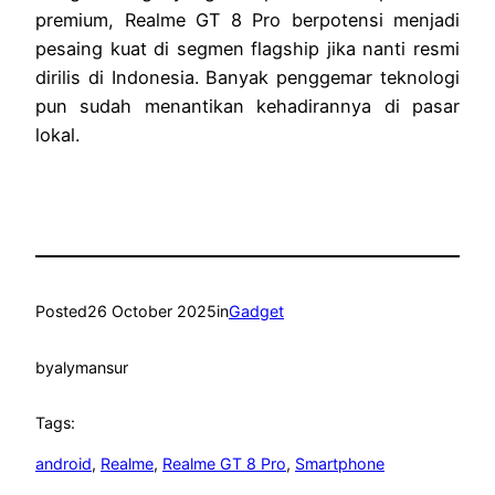
premium, Realme GT 8 Pro berpotensi menjadi
pesaing kuat di segmen flagship jika nanti resmi
dirilis di Indonesia. Banyak penggemar teknologi
pun sudah menantikan kehadirannya di pasar
lokal.
Posted
26 October 2025
in
Gadget
by
alymansur
Tags:
android
, 
Realme
, 
Realme GT 8 Pro
, 
Smartphone