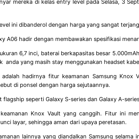
nyar mereka di kelas entry level pada Selasa, 3 Se
evel ini dibanderol dengan harga yang sangat terjangk
axy A06 hadir dengan membawakan spesifikasi menari
rukuran 6,7 inci, baterai berkapasitas besar 5.000
uk anda yang masih stay menggunakan headset kabe
l adalah hadirnya fitur keamanan Samsung Knox V
but di ponsel dengan harga sejutaannya.
t flagship seperti Galaxy S-series dan Galaxy A-serie
 keamanan Knox Vault yang canggih. Fitur ini me
unci layar, sehingga aman dari upaya peretasan.
amanan lainnya yang diandalkan Samsung selama ini