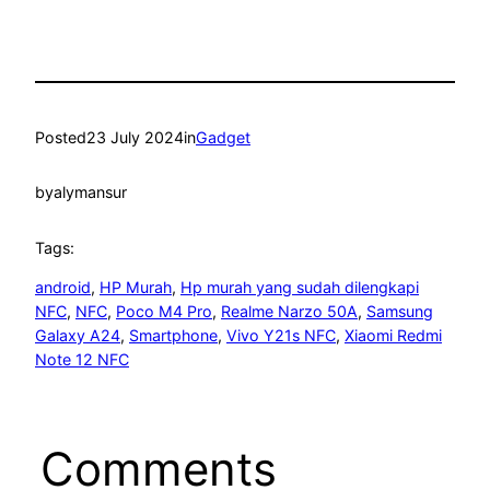
Posted
23 July 2024
in
Gadget
by
alymansur
Tags:
android
, 
HP Murah
, 
Hp murah yang sudah dilengkapi
NFC
, 
NFC
, 
Poco M4 Pro
, 
Realme Narzo 50A
, 
Samsung
Galaxy A24
, 
Smartphone
, 
Vivo Y21s NFC
, 
Xiaomi Redmi
Note 12 NFC
Comments