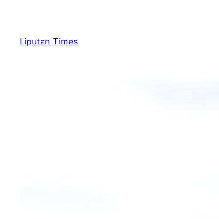
Skip
to
content
Liputan Times