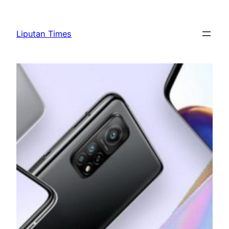
Skip
to
Liputan Times
content