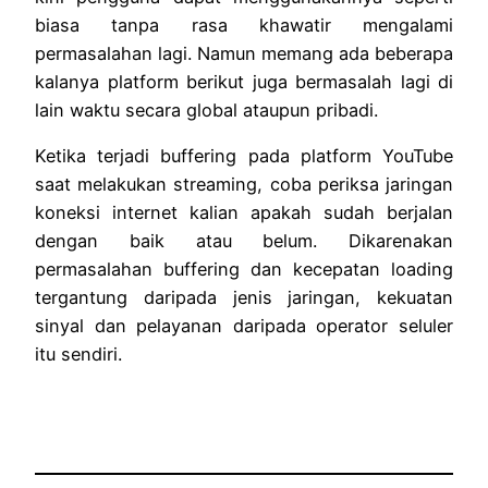
biasa tanpa rasa khawatir mengalami
permasalahan lagi. Namun memang ada beberapa
kalanya platform berikut juga bermasalah lagi di
lain waktu secara global ataupun pribadi.
Ketika terjadi buffering pada platform YouTube
saat melakukan streaming, coba periksa jaringan
koneksi internet kalian apakah sudah berjalan
dengan baik atau belum. Dikarenakan
permasalahan buffering dan kecepatan loading
tergantung daripada jenis jaringan, kekuatan
sinyal dan pelayanan daripada operator seluler
itu sendiri.