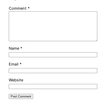
Comment
*
Name
*
Email
*
Website