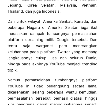
Jepang, Korea Selatan, Malaysia, Vietnam,
Thailand, dan juga Indonesia.
Dan untuk wilayah Amerika Serikat, Kanada, dan
beberapa Negara di Amerika Selatan juga ikut
merasakan dampak tumbangnya permasalahan
platform streaming milik Google tersebut. Dan
tentu saja warganet para menerangkan
keluhannya pada platform Twitter yang memang
jangkauannya cukup luas dan seluruh Dunia,
hingga pada akhirnya YouTube menjadi trending
topik.
Namun permasalahan tumbangnya platform
YouTube ini tidak berlangsung secara lama,
dikarenakan selang beberapa waktu kemudian,
permasalahan tersebut berhasil diatasi hingga
kini pengguna dapat menggunakannya seperti