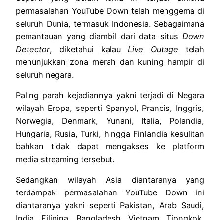
permasalahan YouTube Down telah menggema di
seluruh Dunia, termasuk Indonesia. Sebagaimana
pemantauan yang diambil dari data situs
Down
Detector
, diketahui kalau
Live Outage
telah
menunjukkan zona merah dan kuning hampir di
seluruh negara.
Paling parah kejadiannya yakni terjadi di Negara
wilayah Eropa, seperti Spanyol, Prancis, Inggris,
Norwegia, Denmark, Yunani, Italia, Polandia,
Hungaria, Rusia, Turki, hingga Finlandia kesulitan
bahkan tidak dapat mengakses ke platform
media streaming tersebut.
Sedangkan wilayah Asia diantaranya yang
terdampak permasalahan YouTube Down ini
diantaranya yakni seperti Pakistan, Arab Saudi,
India, Filipina, Bangladesh, Vietnam, Tiongkok,