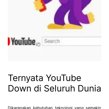
Ternyata YouTube
Down di Seluruh Dunia
Dikarenakan kebutuhan teknologi yang semakin