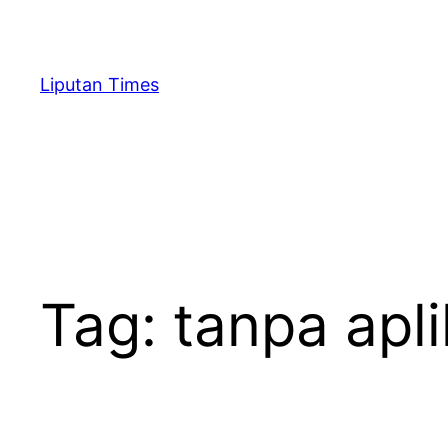
Skip
to
content
Liputan Times
Tag:
tanpa apli