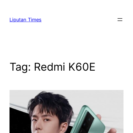
Skip
to
Liputan Times
content
Tag:
Redmi K60E