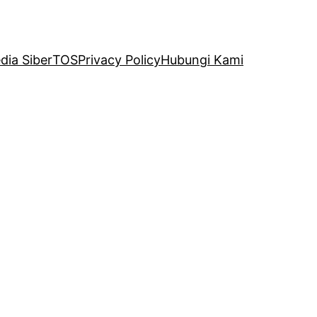
ia Siber
TOS
Privacy Policy
Hubungi Kami