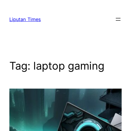
Skip
to
Liputan Times
content
Tag:
laptop gaming